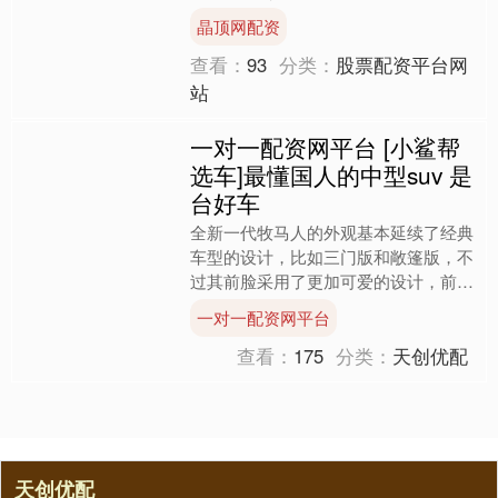
目前原型车已在美国阿拉斯加展开冬季
晶顶网配资
测试。值得注....
查看：
93
分类：
股票配资平台网
站
一对一配资网平台 [小鲨帮
选车]最懂国人的中型suv 是
台好车
全新一代牧马人的外观基本延续了经典
车型的设计，比如三门版和敞篷版，不
过其前脸采用了更加可爱的设计，前挡
泥板与全新的led前大灯形成了完美的
一对一配资网平台
融合。此外，该车的前后....
查看：
175
分类：
天创优配
天创优配