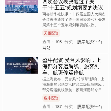
四次会议表决通过了关
于“十五五”规划纲要的决议
两会新华社快讯：十四届全国人大四次
会议表决通过了关于国民经济和社会发
展第十五个五年规划纲要的决议。....
天臣配资
查看：
108
分类：
股票配资平台
网站
盈牛配资 受台风影响，上
海部分客运航线、旅客列
车、航班停运停航
据上海发布，受台风“竹节草”影响，上
海海事局启动防汛防台二级应急响应，
部分客运航线停航；苏州河游船今日停
运；为确保铁路运输安全和旅客出行安
应牛配资
全，铁路部门计划对部分....
查看：
187
分类：
股票配资平台