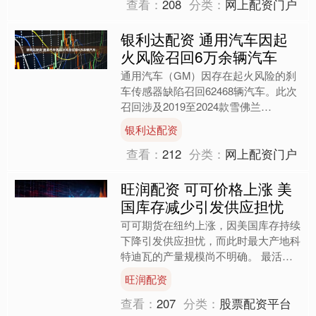
查看：
208
分类：
网上配资门户
银利达配资 通用汽车因起
火风险召回6万余辆汽车
通用汽车（GM）因存在起火风险的刹
车传感器缺陷召回62468辆汽车。此次
召回涉及2019至2024款雪佛兰
Silverado车型。此次事件凸显出汽车行
银利达配资
业持续面临....
查看：
212
分类：
网上配资门户
旺润配资 可可价格上涨 美
国库存减少引发供应担忧
可可期货在纽约上涨，因美国库存持续
下降引发供应担忧，而此时最大产地科
特迪瓦的产量规模尚不明确。 最活跃
合约一度上涨2.7%，至每吨8，928美
旺润配资
元。周三，可可豆库....
查看：
207
分类：
股票配资平台