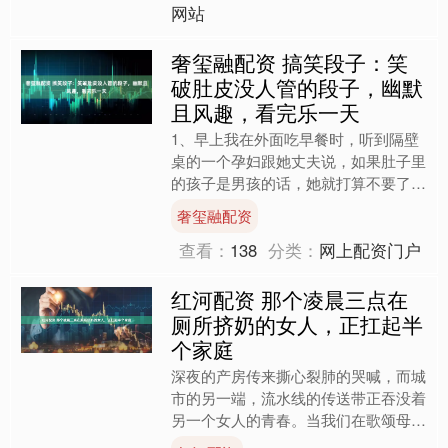
网站
奢玺融配资 搞笑段子：笑
破肚皮没人管的段子，幽默
且风趣，看完乐一天
1、早上我在外面吃早餐时，听到隔壁
桌的一个孕妇跟她丈夫说，如果肚子里
的孩子是男孩的话，她就打算不要了。
她丈夫听后很急，马上问她：为什么？
奢玺融配资
孕妇一边摇头，一边说：....
查看：
138
分类：
网上配资门户
红河配资 那个凌晨三点在
厕所挤奶的女人，正扛起半
个家庭
深夜的产房传来撕心裂肺的哭喊，而城
市的另一端，流水线的传送带正吞没着
另一个女人的青春。当我们在歌颂母爱
的伟大时，可曾听见那些被时代碾过的