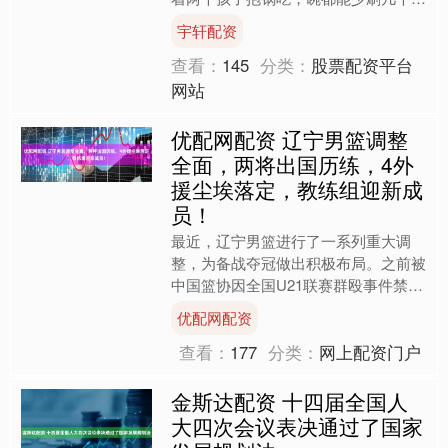
做焖饭一个很大的优势，就是方便偷
宇轩配资
懒，步骤比很多大菜都简单....
查看：
145
分类：
股票配资平台
网站
优配网配资 辽宁男篮调整
全面，两将出国历练，4外
援尘埃落定，教练组迎新成
员！
最近，辽宁男篮进行了一系列重大调
整，为备战夺冠做出积极布局。之前被
中国篮协因全国U21联赛群殴事件禁赛
三年的张峻豪与黄秋实，并没有在禁赛
优配网配资
期间沉沦，而是开始了海外....
查看：
177
分类：
网上配资门户
金斯达配资 十四届全国人
大四次会议表决通过了国家