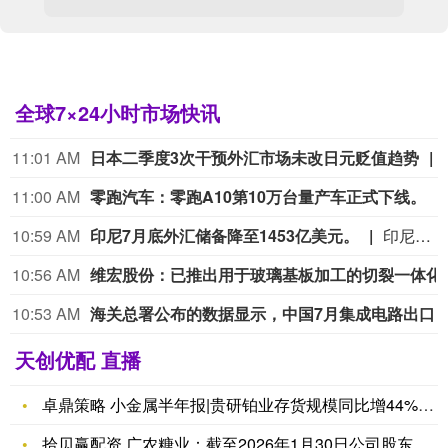
全球7×24小时市场快讯
11:01 AM
日本二季度3次干预外汇市场未改日元贬值趋势
11:00 AM
零跑汽车：零跑A10第10万台量产车正式下线。
10:59 AM
印尼7月底外汇储备降至1453亿美元。
印尼7月底外汇储备降至1453亿美元。
10:56 AM
维宏股份：已推出用
10:53 AM
海关总署公布的数据显示，中国7月集成电路出口金额达387.4亿美元；1-7月累计出口金额达2160亿美
天创优配 直播
卓鼎策略 小金属半年报|贵研铂业存货规模同比增44%至74亿
拾贝赢配资 广农糖业：截至2026年1月30日公司股东人数为