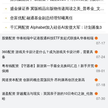
盛金缘证券 冀版精品出版物传递阅读之美_普希金_文化_河北
垒富优配 融通基金副总经理邹曦离任
千汇网配资 Alphabet加入硅谷AI发债大军：计划募集3
股樂配资 华泰柏瑞中证港股通科技ETF发起式联接A,华泰柏瑞
07-17
360配资 游戏关卡设计是什么？成为游戏关卡设计师，需要具
备
07-24
粤有钱配资 【守愿者】新游第一手最全兑换码汇总！新手开荒
保姆
09-01
闻道资本配资 创新药概念震荡回升 昂利康再创历史新高
07-18
速盈配资 穿越魔法与现实：英国亲子游的10日奇幻之旅_伦敦
哈
07-30