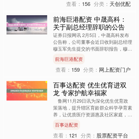
查看：
156
分类：
天创优配
前海巨港配资 中晟高科：
关于副总经理辞职的公告
证券日报网讯 2月5日，中晟高科发布
公告称，公司董事会近日收到副总经理
穆玉军先生提交的书面辞职报告，穆玉
军先生因工作变动原因申请辞去公司副
前海巨港配资
总经理职务，原定任期至....
查看：
159
分类：
网上配资门户
百事达配资 优生优育进双
龙 专家护航幸福家
鲁网11月29日讯为深化优生优育政
策落地，提升辖区育龄群众科学孕育素
养，让优质医疗资源惠及社区家庭，
11月28日，上高街道计生协会联合泰
百事达配资
安八十八医院，在双龙社....
查看：
121
分类：
股票配资平台