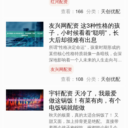
红河配资
骨骼发出的脆响？今天，我....
查看：
166
分类：
天创优配
友兴网配资 这3种性格的孩
子，小时候看着“聪明”，长
大后却很难有出息
所谓“性格决定命运”，孩童时期形成的
某些核心性格特质就像一条暗线，会深
深地影响着一个人未来的人生走向与格
局。 作为父母，我们都希望孩子一生
友兴网配资
顺遂，生活幸福，但是若....
查看：
108
分类：
天创优配
宇轩配资 天冷了，我最爱
做这锅饭！有菜有肉，有个
电饭锅就能做
秋天的板栗，真的太适合焖饭了！ 又
甜又面，加上排骨更是绝配。 直接带
着两个孩子抱锅吃，碗都能少刷几个。