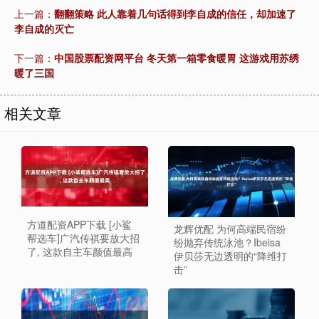
上一篇：
翻翻策略 此人靠着几句话得到李自成的信任，却加速了
李自成的灭亡
下一篇：
中国股票配资网平台 冬天第一箱零食暖胃 这游戏用苏绣
暖了三国
相关文章
方道配资APP下载 [小鲨
龙辉优配 为何高端民宿纷
帮选车]广汽传祺要放大招
纷抛弃传统泳池？Ibeisa
了, 这款自主车颜值最高
伊贝莎无边透明的“降维打
击”