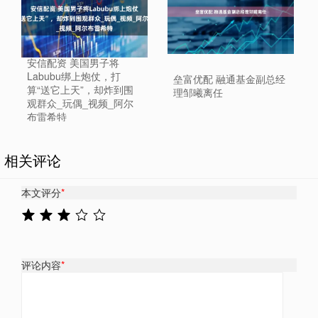
安信配资 美国男子将
Labubu绑上炮仗，打
垒富优配 融通基金副总经
算“送它上天”，却炸到围
理邹曦离任
观群众_玩偶_视频_阿尔
布雷希特
相关评论
本文评分
*
评论内容
*