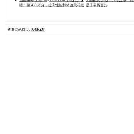
创嘉策略 荣耀 MagicPad3 Pro 平板跑分首
久融配资 炒股，只专注做一
曝：超 430 万分，拉高性能和体验天花板
是非常厉害的
查看网站首页:
天创优配