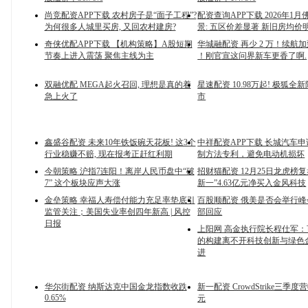
尚竞配资APP下载 农村房子是“面子工程”?
配资查询APP下载 2026年1
为何很多人城里买房, 又回农村建房?
景: 五区价差显著 新旧房均价
奇侠优配APP下载 【机构策略】A股短期
华城融配资 再少 2 万！续航加到 
节奏上进入震荡 聚焦主线为主
！刚官宣这问界新车更香了啊.
双融优配 MEGA起火召回, 理想是真的着
星速配资 10.98万起! 极狐全
急上火了
市
鑫盛谷配资 未来10年铁饭碗天花板! 这3个
中祥配资APP下载 长城汽车
行业稳赚不赔, 现在报考正赶红利期
制方法专利，避免电动机损坏
今朝策略 沪指7连阳！离岸人民币盘中“破
招财猫配资 12月25日龙虎榜
7” 这个板块应声大涨
新一”4.63亿元净买入金风科技
金垒策略 幸福人寿偿付能力充足率垫底引
百股顺配资 俄美是否会举行
监管关注；美国失业率创四年新高 | 风控
部回应
日报
上阳网 高金执行院长程仕军
的构建离不开科技创新与绿色
进
华尔街配资 纳斯达克中国金龙指数收跌
新一配资 CrowdStrike三季度营
0.65%
元