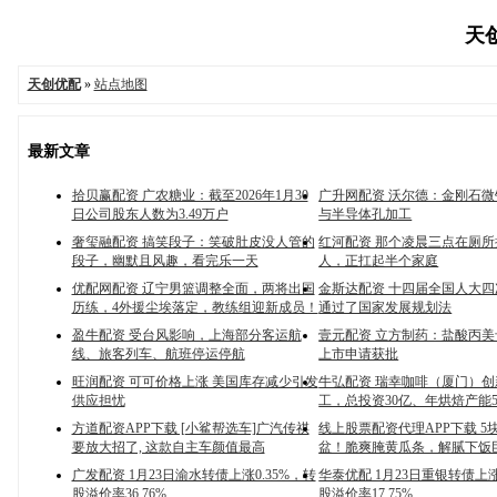
天创
天创优配
»
站点地图
最新文章
拾贝赢配资 广农糖业：截至2026年1月30
广升网配资 沃尔德：金刚石微
日公司股东人数为3.49万户
与半导体孔加工
奢玺融配资 搞笑段子：笑破肚皮没人管的
红河配资 那个凌晨三点在厕
段子，幽默且风趣，看完乐一天
人，正扛起半个家庭
优配网配资 辽宁男篮调整全面，两将出国
金斯达配资 十四届全国人大
历练，4外援尘埃落定，教练组迎新成员！
通过了国家发展规划法
盈牛配资 受台风影响，上海部分客运航
壹元配资 立方制药：盐酸丙
线、旅客列车、航班停运停航
上市申请获批
旺润配资 可可价格上涨 美国库存减少引发
牛弘配资 瑞幸咖啡（厦门）
供应担忧
工，总投资30亿、年烘焙产能5
方道配资APP下载 [小鲨帮选车]广汽传祺
线上股票配资代理APP下载 5
要放大招了, 这款自主车颜值最高
盆！脆爽腌黄瓜条，解腻下饭
广发配资 1月23日渝水转债上涨0.35%，转
华泰优配 1月23日重银转债上涨
股溢价率36.76%
股溢价率17.75%