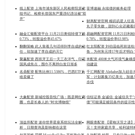
线上配资 上海市浦东新区人民检察院原党
亚博速融 永续债的账务处理
组书记、检察长曾国东严重违纪违法被“双
开”
财惠配资官网 糯叽叽星人狂
丸子零失败，甜到心尖还藏着
融金汇银配资平台 11月21日奥锐转债下跌
易融网配资官网 11月21日利
0.73%，转股溢价率45.67%
0.78%，转股溢价率63.98%
翻翻策略 此人靠着几句话得到李自成的信
红太阳配资 刘伯温临死前送
任，却加速了李自成的灭亡
鱼，为何朱元璋17年后才明白
聚赢配资 西班牙王后一天三衣洋气，印花
米配资 400米大气环境气象梯
国风成焦点，围巾不离脖白发日渐多
动建设
名鼎配资 配售比例11.5386%，巴西ETF为
千汇网配资 Alphabet加入硅谷
啥卖爆了
军：计划募集35亿美元，加速
步伐
大象配资 新城控股吾悦广场：既是网红商
信钰证券 金诚信: 金诚信关于
圈，也是长春人的 “时光博物馆”
债”可能满足赎回条件的提示
顶益所配资 迷你世界星座系统玩法全解
网眼查配资 【霍格沃茨之遗】新史
析，日期查询及影响都在这里
元！支持家庭共享，哈利波特