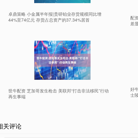
卓鼎策略 小金属半年报|贵研铂业存货规模同比增
配资
44%至74亿元 存货占总资产的37.34%居首
差
好
世牛配资 芝加哥发生枪击 美联邦“打击非法移民”行动
士
再生事端
相关评论