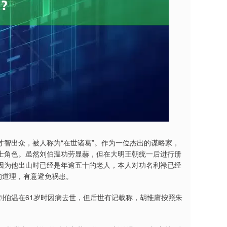
智出众，被人称为“在世诸葛”。作为一位杰出的谋略家，
士角色。虽然刘伯温功劳显赫，但在大明王朝统一后进行册
因为他出山时已经是年逾五十的老人，本人对功名利禄已经
的道理，有意避免祸患。
刘伯温在61岁时因病去世，但后世有记载称，胡惟庸按照朱