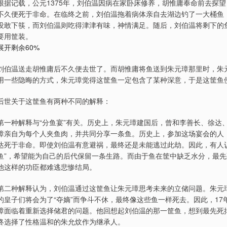
根据记载，公元1375年，刘伯温因病在家卧床修养，胡惟庸奉命前去探望
不久便死于非命。在临终之前，刘伯温拖着病体亲自去湖边钓了一大桶鱼
没敢下筷，而刘伯温则吃得津津有味，神情满足。随后，刘伯温将剩下的
要用筐装。
展开剩余60%
刘伯温送走胡惟庸后不久便去世了。而胡惟庸将鱼送到朱元璋那里时，朱
用一些隐晦的方式，朱元璋觉得这筐鱼一定包含了某种深意，于是这筐鱼便
后世关于这筐鱼有两种不同的解释：
第一种解释与“分鱼宴”有关。历史上，朱元璋建国后，曾和李善长、徐达
璋亲自为每个人夹鱼肉，并共同分享一条鱼。历史上，参加这场宴会的人
达死于非命。即使刘伯温有意避祸，最终还是未能逃过此劫。因此，有人
鱼”，希望能为自己的后代保留一条生路。而由于鱼在筐中缺乏水分，最
他这样的功臣都难逃悲惨结局。
第二种解释认为，刘伯温通过这筐鱼让朱元璋思考未来的立储问题。朱元
的皇子们将会为了“夺嫡”而争斗不休，最终像这些鱼一样死去。因此，17
璋面临着重新选择储君的问题。他回想起刘伯温的那一筐鱼，想到最先死
终选择了性格温和的朱允炆作为继承人。