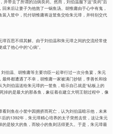
，并带去了所谓的治病良药。然而，刘伯温服下这“良药”后
，回来后让妻子为他熬了一锅鱼汤。胡惟庸由于心中有鬼，
鱼装入筐中，托付胡惟庸将这筐鱼交给朱元璋，并特别交代
元璋百思不得其解。由于刘伯温和朱元璋之间的交流经常使
成了他心中的“心病”。
、刘伯温、胡惟庸等主要功臣一起举行过一次分鱼宴，朱元
，最终都遭遇了不幸，胡惟庸一家被满门抄斩，李善长和徐
认为刘伯温送给朱元璋的一筐鱼，暗示自己就是“砧板上的
先死掉的是最大的那条鱼，象征着在建立大明王朝过程中，像
璋看到鱼在小筐中因拥挤而死亡，认为刘伯温暗示他，未来
年后的1392年，朱元璋精心培养的太子突然去世，这让朱元
掉的是较大的鱼，而较小的鱼则活得更久。于是，朱元璋最