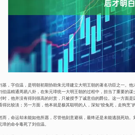
刘基，字伯温，是明朝初期协助朱元璋建立大明王朝的著名功臣之一。他才
刘伯温精通周易八卦，在朱元璋统一大明王朝的过程中，担当了重要的谋
封时，他并没有得到很高的封赏，只被授予了诚意伯的爵位。这一方面是
看得比较淡；另一方面，他本就是极其聪明的人，深知“狡兔死，走狗烹”
然而，命运却未能如他所愿，尽管他刻意避祸，最终还是未能逃脱死劫。
元璋的命令毒死了刘伯温。