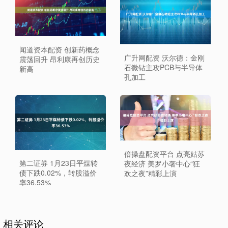
闻道资本配资 创新药概念
广升网配资 沃尔德：金刚
震荡回升 昂利康再创历史
石微钻主攻PCB与半导体
新高
孔加工
倍操盘配资平台 点亮姑苏
第二证券 1月23日平煤转
夜经济 美罗小奢中心“狂
债下跌0.02%，转股溢价
欢之夜”精彩上演
率36.53%
相关评论