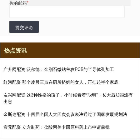
你的邮箱
*
提交评论
热点资讯
广升网配资 沃尔德：金刚石微钻主攻PCB与半导体孔加工
红河配资 那个凌晨三点在厕所挤奶的女人，正扛起半个家庭
友兴网配资 这3种性格的孩子，小时候看着“聪明”，长大后却很难有
出息
金斯达配资 十四届全国人大四次会议表决通过了国家发展规划法
壹元配资 立方制药：盐酸丙美卡因原料药上市申请获批