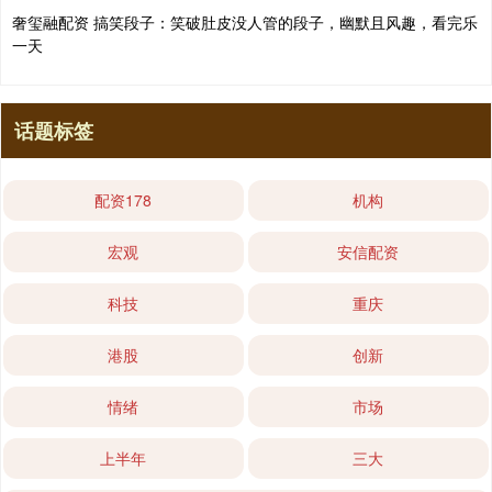
奢玺融配资 搞笑段子：笑破肚皮没人管的段子，幽默且风趣，看完乐
一天
话题标签
配资178
机构
宏观
安信配资
科技
重庆
港股
创新
情绪
市场
上半年
三大