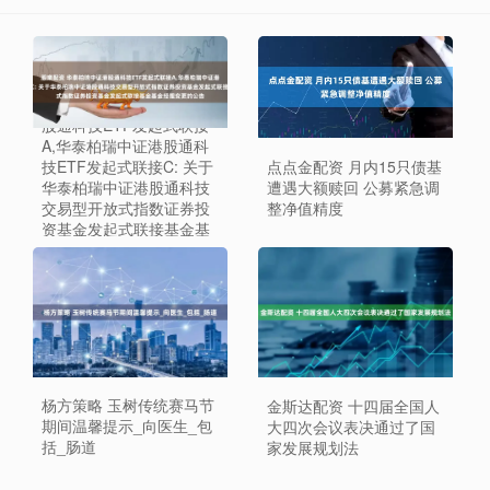
股樂配资 华泰柏瑞中证港
股通科技ETF发起式联接
A,华泰柏瑞中证港股通科
点点金配资 月内15只债基
技ETF发起式联接C: 关于
遭遇大额赎回 公募紧急调
华泰柏瑞中证港股通科技
整净值精度
交易型开放式指数证券投
资基金发起式联接基金基
金经理变更的公告
杨方策略 玉树传统赛马节
金斯达配资 十四届全国人
期间温馨提示_向医生_包
大四次会议表决通过了国
括_肠道
家发展规划法