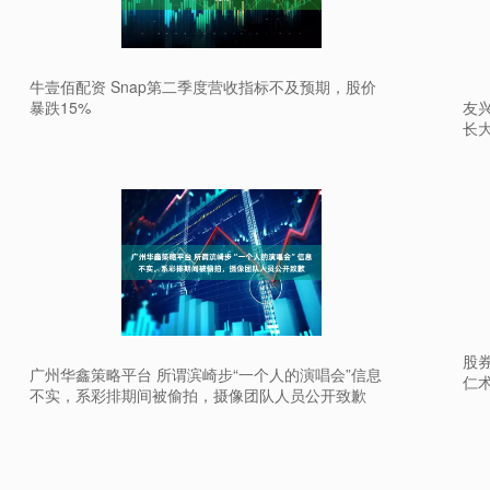
牛壹佰配资 Snap第二季度营收指标不及预期，股价
暴跌15%
友兴
长
股
广州华鑫策略平台 所谓滨崎步“一个人的演唱会”信息
仁
不实，系彩排期间被偷拍，摄像团队人员公开致歉