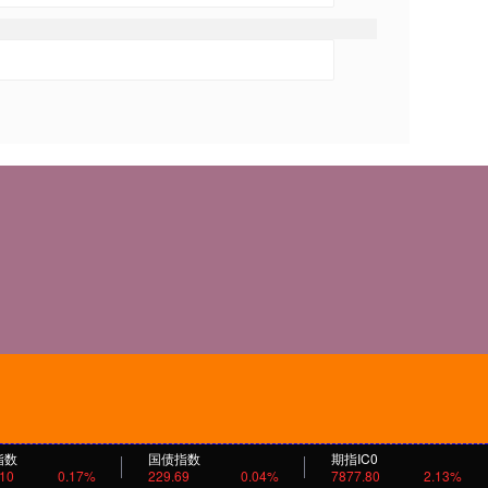
指数
国债指数
期指IC0
.10
0.17%
229.69
0.04%
7877.80
2.13%