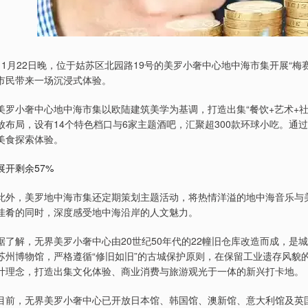
11月22日晚，位于姑苏区北园路19号的美罗小奢中心地中海市集开展“
市民带来一场沉浸式体验。
美罗小奢中心地中海市集以欧陆建筑美学为基调，打造出集“餐饮+艺术+
放布局，设有14个特色档口与6家主题酒吧，汇聚超300款环球小吃。
美食探索体验。
展开剩余57%
此外，美罗地中海市集还定期策划主题活动，将热情洋溢的地中海音乐与
佳肴的同时，深度感受地中海沿岸的人文魅力。
据了解，无界美罗小奢中心由20世纪50年代的22幢旧仓库改造而成，
苏州博物馆，严格遵循“修旧如旧”的古城保护原则，在保留工业遗存风貌
计理念，打造出集文化体验、商业消费与旅游观光于一体的新兴打卡地。
目前，无界美罗小奢中心已开放日本馆、韩国馆、澳新馆、意大利馆及英