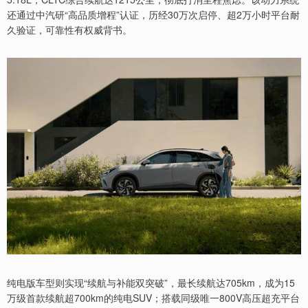
还通过中汽研“高品质增程”认证，历经30万次启停、超2万小时平台耐
久验证，可靠性有权威背书。
纯电版车型则实现“续航与补能双突破”，最长续航达705km，成为15
万级首款续航超700km的纯电SUV；搭载同级唯一800V高压超充平台