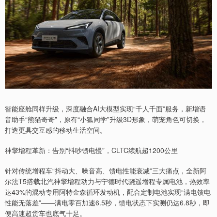
智能座舱同样升级，深度融合AI大模型实现“千人千面”服务，新增语
音助手“熊猫奇奇”，原有“小狐同学”升级3D形象，萌宠角色可切换，
打造更具交互感的移动生活空间。
神擎增程革新：告别“抖吵馈电慢”，CLTC续航超1200公里
针对传统增程车“抖动大、噪音高、馈电性能衰减”三大痛点，全新阿
尔法T5搭载北汽神擎增程动力与宁德时代骁遥增程专属电池，热效率
达43%的混动专用阿特金森循环发动机，配合定制电池实现“满电馈电
性能无落差”——满电零百加速6.5秒，馈电状态下实测仍达6.8秒，即
便高速超货车也底气十足。