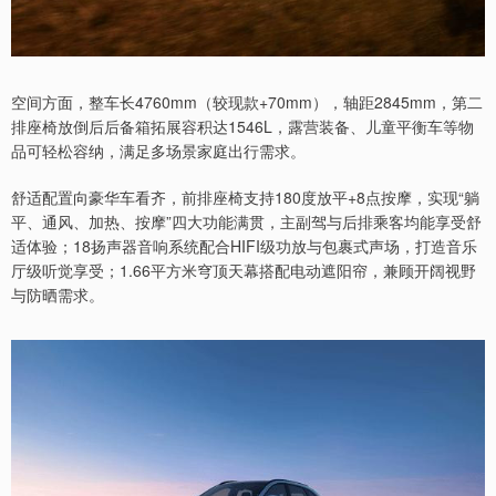
空间方面，整车长4760mm（较现款+70mm），轴距2845mm，第二
排座椅放倒后后备箱拓展容积达1546L，露营装备、儿童平衡车等物
品可轻松容纳，满足多场景家庭出行需求。
舒适配置向豪华车看齐，前排座椅支持180度放平+8点按摩，实现“躺
平、通风、加热、按摩”四大功能满贯，主副驾与后排乘客均能享受舒
适体验；18扬声器音响系统配合HIFI级功放与包裹式声场，打造音乐
厅级听觉享受；1.66平方米穹顶天幕搭配电动遮阳帘，兼顾开阔视野
与防晒需求。