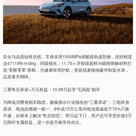
安全与品质始终在线，车身采用1500MPa潜艇级热成型钢，扭转刚度
达47119N·m/deg，同级领先；11.75㎡牙胶级面料与吸附降解材料打
造“零醛零苯”座舱，为健康保驾护航；更延续麦格纳豪华制造水准，
品质看齐BBA。
三重售后承诺+万元权益：10.98万起享“无风险”购车
为降低消费者购车顾虑，极狐推出行业独有的“三重承诺”：三电终身
质保、电池自燃烧一赔一、8年或15万公里内电池衰减低于70%只换
不修，从根本上解决“售后担忧”。即日起下订，用户还可享受价值3万
元限时专属权益，进一步提升购车性价比。