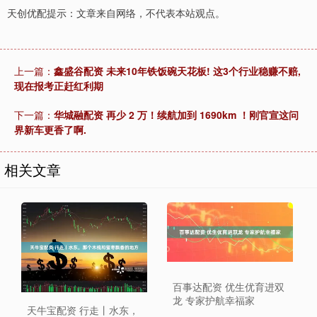
天创优配提示：文章来自网络，不代表本站观点。
上一篇：
鑫盛谷配资 未来10年铁饭碗天花板! 这3个行业稳赚不赔,
现在报考正赶红利期
下一篇：
华城融配资 再少 2 万！续航加到 1690km ！刚官宣这问
界新车更香了啊.
相关文章
百事达配资 优生优育进双
龙 专家护航幸福家
天牛宝配资 行走丨水东，