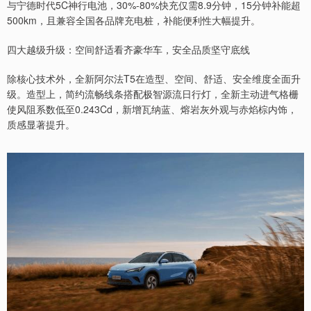
与宁德时代5C神行电池，30%-80%快充仅需8.9分钟，15分钟补能超
500km，且兼容全国各品牌充电桩，补能便利性大幅提升。
四大越级升级：空间舒适看齐豪华车，安全品质坚守底线
除核心技术外，全新阿尔法T5在造型、空间、舒适、安全维度全面升
级。造型上，简约流畅线条搭配极智源流日行灯，全新主动进气格栅
使风阻系数低至0.243Cd，新增瓦纳蓝、熔岩灰外观与赤焰棕内饰，
质感显著提升。