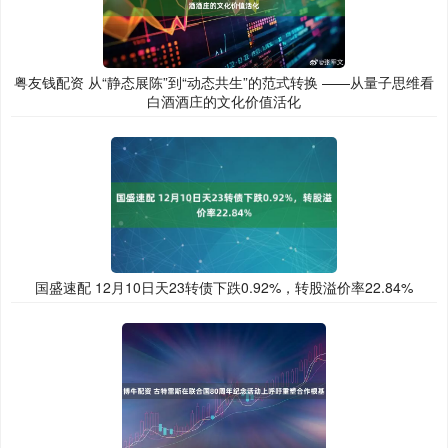
粤友钱配资 从“静态展陈”到“动态共生”的范式转换 ——从量子思维看
白酒酒庄的文化价值活化
国盛速配 12月10日天23转债下跌0.92%，转股溢价率22.84%