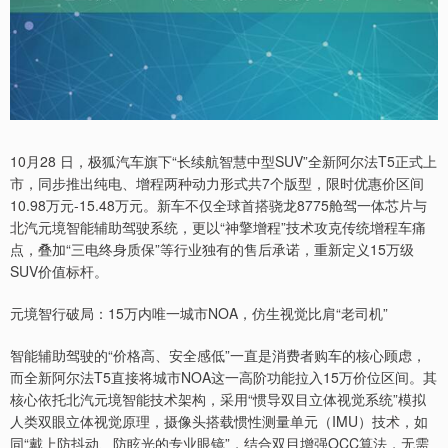
10月28 日，极狐汽车旗下“长续航智慧中型SUV”全新阿尔法T5正式上
市，同步推出纯电、增程两种动力形式共7个版型，限时优惠价区间
10.98万元-15.48万元。新车不仅全球首搭骁龙8775舱驾一体芯片与
北汽元境智能辅助驾驶系统，更以“神擎增程”技术攻克传统增程车痛
点，叠加“三电终身质保”等行业独有的售后承诺，重新定义15万级
SUV价值标杆。
元境智行破局：15万内唯一城市NOA，仿生视觉比肩“老司机”
智能辅助驾驶的“价格高、安全感低”一直是消费者购车的核心顾虑，
而全新阿尔法T5直接将城市NOA这一高阶功能拉入15万价位区间。其
核心依托北汽元境智能技术架构，采用“惯导双目立体视觉系统”模拟
人类双眼立体视觉原理，摄像头搭载惯性测量单元（IMU）技术，如
同“戴上防抖动、防眩光的专业眼镜”，结合双目增强OCC算法，无需