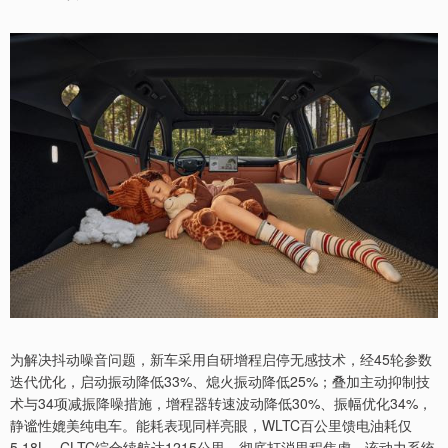
为解决抖动噪音问题，新车采用自研增程启停无感技术，经45轮参数
迭代优化，启动振动降低33%、熄火振动降低25%；叠加主动抑制技
术与34项减振降噪措施，增程器转速波动降低30%、振幅优化34%，
静谧性媲美纯电车。能耗表现同样亮眼，WLTC百公里馈电油耗仅
5.18L，CLTC综合续航达1215公里，彻底打消里程焦虑。该动力系统