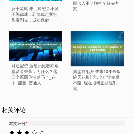
版加入不了联机？解决方
及十策略 朱元璋想杀小舅
案
子郭德成，郭德成赶紧把
头发剃光，成功保命
财通配资 运动员比赛间歇
鑫盛谷配资 未来10年铁饭
都爱啃香蕉，为什么？这
碗天花板! 这3个行业稳赚
三个原因你清楚吗？_选
不赔, 现在报考正赶红利
手_能量_普通人
期
相关评论
本文评分
*