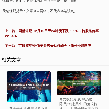
化供给。同时，要继续稳定房地产市场，稳定预期。
天创优配提示：文章来自网络，不代表本站观点。
上一篇：
国盛速配 12月10日天23转债下跌0.92%，转股溢价率
22.84%
下一篇：
百股顺配资 俄美是否会举行峰会？俄外交部回应
相关文章
粤友钱配资 从“静态展
陈”到“动态共生”的范式转
换 ——从量子思维看白酒
及十策略 朱元璋想杀小舅