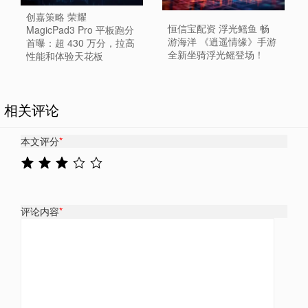
创嘉策略 荣耀
恒信宝配资 浮光鳐鱼 畅
MagicPad3 Pro 平板跑分
游海洋 《逍遥情缘》手游
首曝：超 430 万分，拉高
全新坐骑浮光鳐登场！
性能和体验天花板
相关评论
本文评分
*
评论内容
*