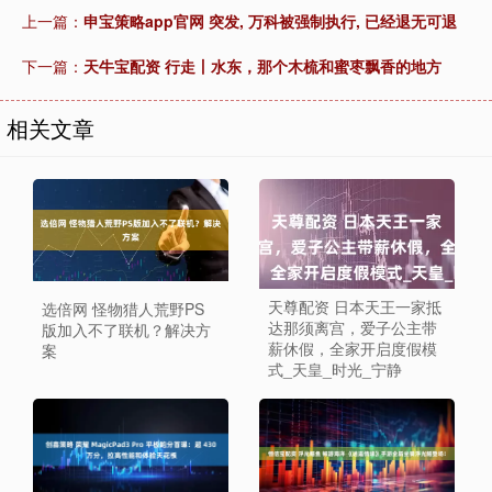
上一篇：
申宝策略app官网 突发, 万科被强制执行, 已经退无可退
下一篇：
天牛宝配资 行走丨水东，那个木梳和蜜枣飘香的地方
相关文章
天尊配资 日本天王一家抵
选倍网 怪物猎人荒野PS
达那须离宫，爱子公主带
版加入不了联机？解决方
薪休假，全家开启度假模
案
式_天皇_时光_宁静