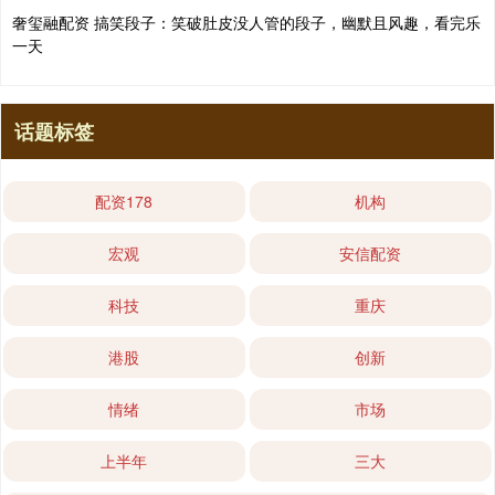
奢玺融配资 搞笑段子：笑破肚皮没人管的段子，幽默且风趣，看完乐
一天
话题标签
配资178
机构
宏观
安信配资
科技
重庆
港股
创新
情绪
市场
上半年
三大