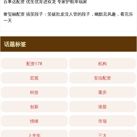
百事达配资 优生优育进双龙 专家护航幸福家
奢玺融配资 搞笑段子：笑破肚皮没人管的段子，幽默且风趣，看完乐
一天
话题标签
配资178
机构
宏观
安信配资
科技
重庆
创新
港股
情绪
市场
上半年
三大