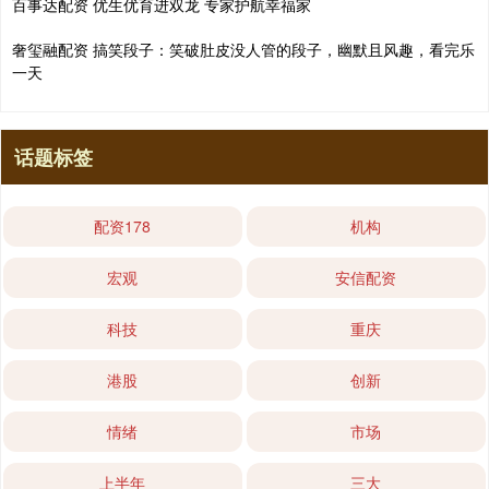
百事达配资 优生优育进双龙 专家护航幸福家
奢玺融配资 搞笑段子：笑破肚皮没人管的段子，幽默且风趣，看完乐
一天
话题标签
配资178
机构
宏观
安信配资
科技
重庆
港股
创新
情绪
市场
上半年
三大