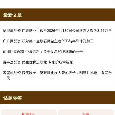
最新文章
拾贝赢配资 广农糖业：截至2026年1月30日公司股东人数为3.49万户
广升网配资 沃尔德：金刚石微钻主攻PCB与半导体孔加工
前海巨港配资 中晟高科：关于副总经理辞职的公告
百事达配资 优生优育进双龙 专家护航幸福家
奢玺融配资 搞笑段子：笑破肚皮没人管的段子，幽默且风趣，看完乐
一天
话题标签
配资178
机构