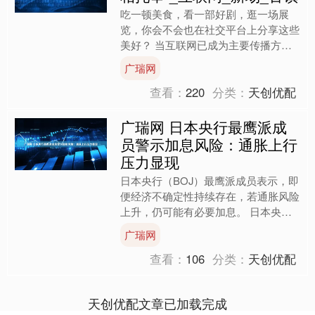
吃一顿美食，看一部好剧，逛一场展
览，你会不会也在社交平台上分享这些
美好？ 当互联网已成为主要传播方
式，各大平台上丰富而真实的优质内容
广瑞网
创作，既表达了我们对生活的热....
查看：
220
分类：
天创优配
广瑞网 日本央行最鹰派成
员警示加息风险：通胀上行
压力显现
日本央行（BOJ）最鹰派成员表示，即
便经济不确定性持续存在，若通胀风险
上升，仍可能有必要加息。 日本央行
审议委员田村直树周三在福岛市向当地
广瑞网
商界领袖发表演讲时指出....
查看：
106
分类：
天创优配
天创优配文章已加载完成