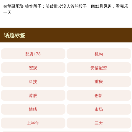
奢玺融配资 搞笑段子：笑破肚皮没人管的段子，幽默且风趣，看完乐
一天
话题标签
配资178
机构
宏观
安信配资
科技
重庆
港股
创新
情绪
市场
上半年
三大