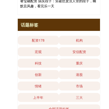
奢玺融配资 搞笑段子：笑破肚皮没人管的段子，幽
默且风趣，看完乐一天
话题标签
配资178
机构
宏观
安信配资
科技
重庆
创新
港股
情绪
市场
上半年
三大
全部话题标签