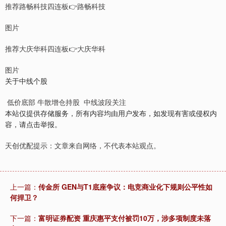
推荐路畅科技四连板👉路畅科技
图片
推荐大庆华科四连板👉大庆华科
图片
关于中线个股
低价底部 牛散增仓持股 中线波段关注
本站仅提供存储服务，所有内容均由用户发布，如发现有害或侵权内
容，请点击举报。
天创优配提示：文章来自网络，不代表本站观点。
上一篇：
传金所 GEN与T1底座争议：电竞商业化下规则公平性如
何捍卫？
下一篇：
富明证券配资 重庆惠平支付被罚10万，涉多项制度未落