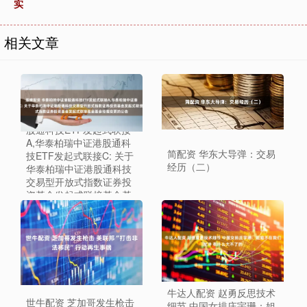
实
相关文章
股樂配资 华泰柏瑞中证港
股通科技ETF发起式联接
A,华泰柏瑞中证港股通科
简配资 华东大导弹：交易
技ETF发起式联接C: 关于
经历（二）
华泰柏瑞中证港股通科技
交易型开放式指数证券投
资基金发起式联接基金基
金经理变更的公告
牛达人配资 赵勇反思技术
世牛配资 芝加哥发生枪击
细节 中国女排庄宇珊：姐