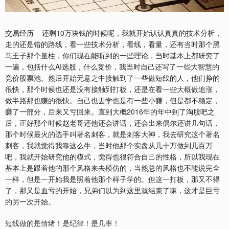
交易经历 还剩10万块钱的时候呢，我就开始认认真真的技术分析，
走的还是错的路线，看一些技术分析，看线，看量，还有当时那个黑
马王子那个量柱，你们现在能听到的一些理论，当时基本上都研究了
一遍，包括什么AI选股，什么竞价，我当时自己还写了一些大智慧的
竞价股票池。然后开始无意之中接触到了一些做短线的人，他们挣的
很快，那个时候也还是没有接触到打板，还是在看一些大概做追涨，
做半路那也赚的很快。自己也去学也是有一些小赚，但是都不稳定，
赚了一部分，后来又亏回来。直到大概2016年的年中到了淘股吧之
后，正好那个时候赵老哥还他还会讲话，还会出来偶尔还讲几句话，
那个时候最火的选手叫著名刺客，就是刺客大神，我去研究这个著名
刺客，我就觉得我靠这么牛，当时他那个实盘从几十万做到几百万
吧，我就开始研究他的模式，觉得也很符合自己的性格，所以我现在
基本上是跟着他的那个风格来去模仿的，当然总的风格也不能说完全
一样，但是一开始我是照着他那个样子学的。但这一打板，那又不得
了，那又是血亏的开始，兄弟们以为到这里就结束了嘛，这才是巨亏
的另一次开始。
短线做的是情绪！是纪律！是几率！