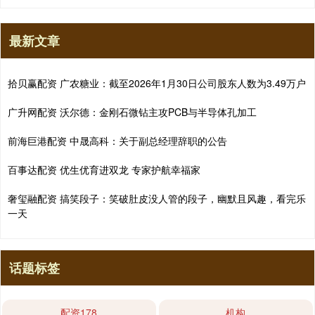
最新文章
拾贝赢配资 广农糖业：截至2026年1月30日公司股东人数为3.49万户
广升网配资 沃尔德：金刚石微钻主攻PCB与半导体孔加工
前海巨港配资 中晟高科：关于副总经理辞职的公告
百事达配资 优生优育进双龙 专家护航幸福家
奢玺融配资 搞笑段子：笑破肚皮没人管的段子，幽默且风趣，看完乐
一天
话题标签
配资178
机构