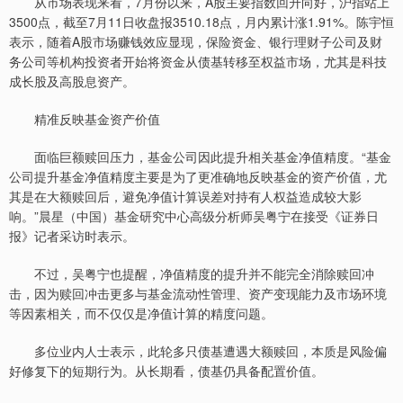
从市场表现来看，7月份以来，A股主要指数回升向好，沪指站上
3500点，截至7月11日收盘报3510.18点，月内累计涨1.91%。陈宇恒
表示，随着A股市场赚钱效应显现，保险资金、银行理财子公司及财
务公司等机构投资者开始将资金从债基转移至权益市场，尤其是科技
成长股及高股息资产。
精准反映基金资产价值
面临巨额赎回压力，基金公司因此提升相关基金净值精度。“基金
公司提升基金净值精度主要是为了更准确地反映基金的资产价值，尤
其是在大额赎回后，避免净值计算误差对持有人权益造成较大影
响。”晨星（中国）基金研究中心高级分析师吴粤宁在接受《证券日
报》记者采访时表示。
不过，吴粤宁也提醒，净值精度的提升并不能完全消除赎回冲
击，因为赎回冲击更多与基金流动性管理、资产变现能力及市场环境
等因素相关，而不仅仅是净值计算的精度问题。
多位业内人士表示，此轮多只债基遭遇大额赎回，本质是风险偏
好修复下的短期行为。从长期看，债基仍具备配置价值。