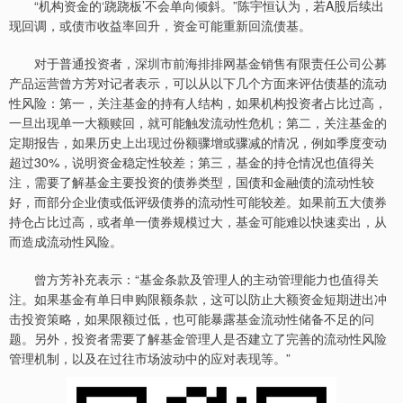
“机构资金的‘跷跷板’不会单向倾斜。”陈宇恒认为，若A股后续出
现回调，或债市收益率回升，资金可能重新回流债基。
对于普通投资者，深圳市前海排排网基金销售有限责任公司公募
产品运营曾方芳对记者表示，可以从以下几个方面来评估债基的流动
性风险：第一，关注基金的持有人结构，如果机构投资者占比过高，
一旦出现单一大额赎回，就可能触发流动性危机；第二，关注基金的
定期报告，如果历史上出现过份额骤增或骤减的情况，例如季度变动
超过30%，说明资金稳定性较差；第三，基金的持仓情况也值得关
注，需要了解基金主要投资的债券类型，国债和金融债的流动性较
好，而部分企业债或低评级债券的流动性可能较差。如果前五大债券
持仓占比过高，或者单一债券规模过大，基金可能难以快速卖出，从
而造成流动性风险。
曾方芳补充表示：“基金条款及管理人的主动管理能力也值得关
注。如果基金有单日申购限额条款，这可以防止大额资金短期进出冲
击投资策略，如果限额过低，也可能暴露基金流动性储备不足的问
题。另外，投资者需要了解基金管理人是否建立了完善的流动性风险
管理机制，以及在过往市场波动中的应对表现等。”