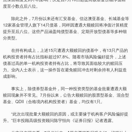
度至小数点后八位。
除此之外，7月份以来还有汇安基金、信达澳亚基金、长城基金等
12家基金管理人旗下14只债基，同样因遭遇大额赎回将净值计算精度
提升至后八位。这些产品涵盖纯债型基金、定期开放型债基等多种细
分类型。
在持有构成上，上述15只遭遇大额赎回的债基中，有13只产品的
机构投资者持有占比指标超过97.8%。随着市场风险偏好提升，上述
债基过高的单一机构投资者持有占比，将导致其面临较大的赎回压
力。业内人士表示，这一操作旨在避免赎回冲击对剩余持有人利益造
成影响。
事实上，除债券型基金外，同一种投资类型的基金批量遭遇大额
赎回现象并不常见。7月份以来，公告大额赎回的股票型基金、混合型
基金、QDII（合格境内机构投资者）基金，均仅有1只。
“此次出现批量大额赎回的原因，或主要缘于机构客户风险偏好提
升。”巨丰投顾高级投资顾问陈宇恒向《证券日报》记者透露。