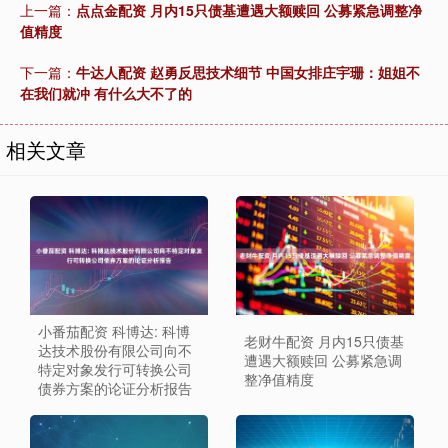
上一篇：
点点金配资 月内15只债基遭遇大额赎回 公募紧急调整净
值精度
下一篇：
牛达人配资 赵勇反思技术细节 中国女排庄宇珊：姐姐不
在我们就冲 有什么大不了的
相关文章
小番茄配资 科博达: 科博
老财牛配资 月内15只债基
达技术股份有限公司向不
遭遇大额赎回 公募紧急调
特定对象发行可转换公司
整净值精度
债券方案的论证分析报告