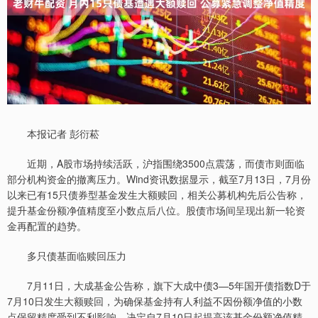
本报记者 彭衍菘
近期，A股市场持续活跃，沪指围绕3500点震荡，而债市则面临
部分机构资金的撤离压力。Wind资讯数据显示，截至7月13日，7月份
以来已有15只债券型基金发生大额赎回，相关公募机构先后公告称，
提升基金份额净值精度至小数点后八位。股债市场间呈现出新一轮资
金再配置的趋势。
多只债基面临赎回压力
7月11日，大成基金公告称，旗下大成中债3—5年国开债指数D于
7月10日发生大额赎回，为确保基金持有人利益不因份额净值的小数
点保留精度受到不利影响，决定自7月10日起提高该基金份额净值精