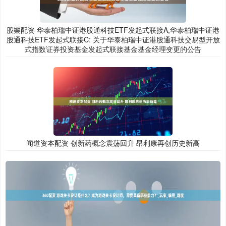
股樂配资 华泰柏瑞中证港股通科技ETF发起式联接A,华泰柏瑞中证港
股通科技ETF发起式联接C: 关于华泰柏瑞中证港股通科技交易型开放
式指数证券投资基金发起式联接基金基金经理变更的公告
闻道资本配资 创新药概念震荡回升 昂利康再创历史新高