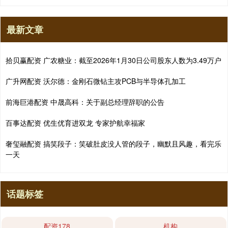
最新文章
拾贝赢配资 广农糖业：截至2026年1月30日公司股东人数为3.49万户
广升网配资 沃尔德：金刚石微钻主攻PCB与半导体孔加工
前海巨港配资 中晟高科：关于副总经理辞职的公告
百事达配资 优生优育进双龙 专家护航幸福家
奢玺融配资 搞笑段子：笑破肚皮没人管的段子，幽默且风趣，看完乐
一天
话题标签
配资178
机构